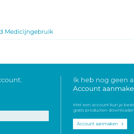
d Medicijngebruik
ccount.
Ik heb nog geen a
Account aanmake
Met een account kun je beste
gratis producten downloaden
Account aanmaken