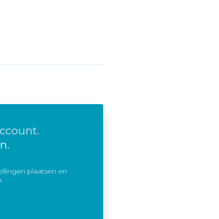
ccount.
n.
llingen plaatsen en
.