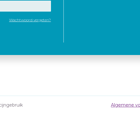
Wachtwoord vergeten?
cijngebruik
Algemene vo