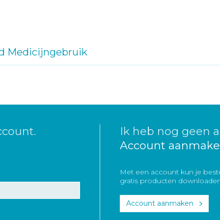
d Medicijngebruik
ccount.
Ik heb nog geen a
Account aanmake
Met een account kun je beste
gratis producten downloaden
Account aanmaken