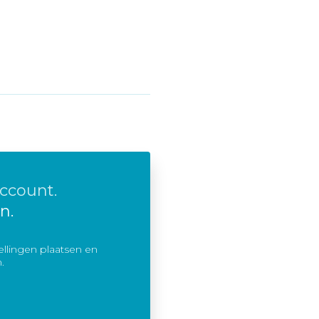
ccount.
n.
llingen plaatsen en
.