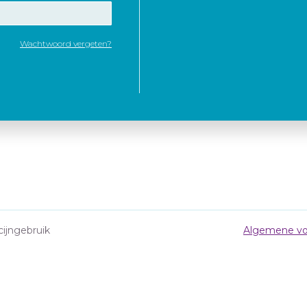
Wachtwoord vergeten?
cijngebruik
Algemene vo