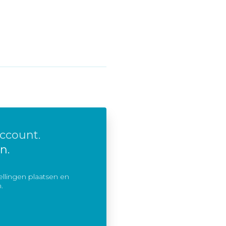
ccount.
n.
llingen plaatsen en
.