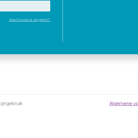
Wachtwoord vergeten?
cijngebruik
Algemene vo