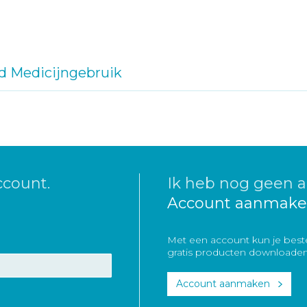
d Medicijngebruik
ccount.
Ik heb nog geen a
Account aanmake
Met een account kun je beste
gratis producten downloaden
Account aanmaken