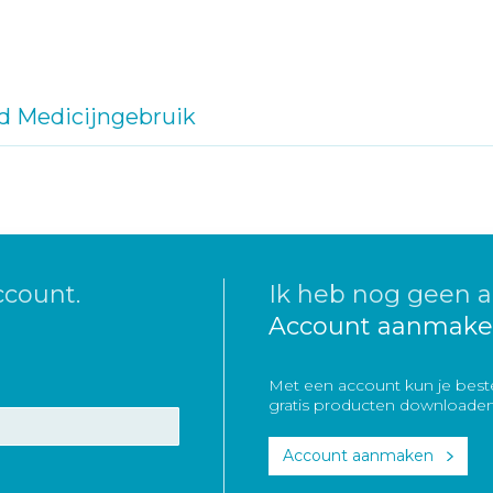
d Medicijngebruik
ccount.
Ik heb nog geen a
Account aanmake
Met een account kun je beste
gratis producten downloaden
Account aanmaken